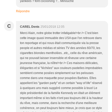
yankees ? font cocooning ?... Minouche
Répondre
C
CAREL Denis
25/01/2018 12:05
Merci Alain, notre globe trotter infatigable!<br /> C'est bien
cette image quasi immuable des USA que l'on retrouve dans
ton reportage et qui nous était communiquée via la presse
people et autres médias et séries TV des années 60/70, les
cigarettes blondes mentholées...etc,, celle du rêve américain,
qui ne pouvait laisser insensible et rêveuse une certaine
jeunesse française, la nôtre!<br /> Ces maisons délicates,
élégantes et si "léchées" aux couleurs pastelles improbables
semblent comme posées simplement sur les pelouses
comme dans une maquette pour poupées Barbies. Elles
appellent les "garden party" et un certain "way of life" réservé
à quelques uns mais suggéré comme possible à tous! Le
style présidentiel de la famille Kennedy en était un élément
important même si les faits n'ont pas toujours été à la hauteur
du rêve, mais comme, dans la recherche d'une meilleure
cohérence, on peut toujours faire mieux, je crois que ce style