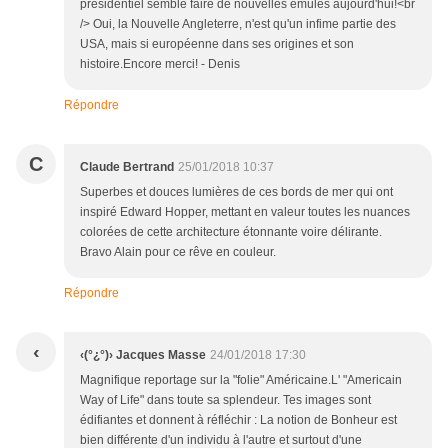
présidentiel semble faire de nouvelles émules aujourd'hui!<br
/> Oui, la Nouvelle Angleterre, n'est qu'un infime partie des
USA, mais si européenne dans ses origines et son
histoire.Encore merci! - Denis
Répondre
C
Claude Bertrand
25/01/2018 10:37
Superbes et douces lumières de ces bords de mer qui ont
inspiré Edward Hopper, mettant en valeur toutes les nuances
colorées de cette architecture étonnante voire délirante.
Bravo Alain pour ce rêve en couleur.
Répondre
‹
‹(°¿°)› Jacques Masse
24/01/2018 17:30
Magnifique reportage sur la "folie" Américaine.L' "Americain
Way of Life" dans toute sa splendeur. Tes images sont
édifiantes et donnent à réfléchir : La notion de Bonheur est
bien différente d'un individu à l'autre et surtout d'une