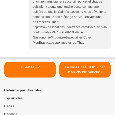
thym, romarin, laurier sauce, ail, poivre, et chaque
cuisinier y ajoute une touche perso comme une
cuillère de pastis. Cati n’a pas voulu nous dévoiler la
composition de son mélange.<br /> Lien vers une
des recettes :<br />
http://www.destinationsuddefrance.com/Decouvrir2/In
contournables/ART-DE-VIVRE/Vins-
Gastronomie/Produits-et-specialites/Cote-
Mer/Brasucade-aux-moules-de-Thau
< Selfies - 2
La vallée des ROIS - par
Jean-claude Vauché >
Hébergé par Overblog
Top articles
Pages
Contact