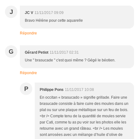
J
JC V
11/11/2017 09:09
Bravo Hélène pour cette aquarelle
Répondre
G
Gérard Petiot
11/11/2017 02:31
Une " brasucade " c'est quoi même ? Gégé le béotien.
Répondre
P
Philippe Pons
11/11/2017 10:08
En occitan « brasucado » signifie grillade. Faire une
brasucade consiste à faire cuire des moules dans un
plat ou sur une plaque métallique sur un feu de bois.
<br /> Compte tenu de la quantité de moules servie
par Cati, comme tu as pu voir sur les photos elle les
retourne avec un grand râteau. <br /> Les moules
sont arrosées avec un mélange d’huile d’olive de