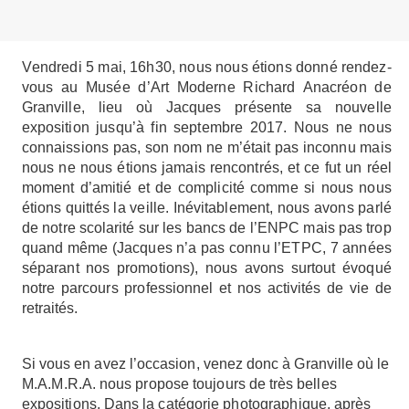
V
e
nd
re
d
i 5
m
ai
,
16h30
,
nou
s
nou
s
éti
on
s
donn
é
re
nd
e
z
-
vou
s
a
u
M
u
sé
e
d
’
A
r
t
M
od
er
n
e
R
ic
h
ar
d
An
acré
o
n
d
e
G
ra
nv
ille
,
lie
u
o
ù
Jac
qu
e
s
p
rése
n
t
e
s
a
nouv
ell
e
e
xpo
siti
o
n
j
u
s
qu
’
à
fi
n
se
p
te
mb
r
e
201
7
.
Nou
s
n
e
nou
s
c
onn
aissi
on
s
p
as
,
s
o
n
no
m
n
e
m
’étai
t
p
a
s
i
n
c
onn
u
ma
i
s
nou
s
n
e
nou
s
éti
on
s
ja
m
ai
s
re
n
c
on
tr
é
s
,
e
t
c
e
f
u
t
u
n
rée
l
mom
e
n
t
d
’a
m
iti
é
e
t
d
e
c
omp
licit
é
c
omm
e
s
i
nou
s
nou
s
éti
on
s
qu
itté
s
l
a
v
eill
e
.
I
n
é
v
ita
b
le
m
e
n
t
,
nou
s
a
von
s
p
arl
é
d
e
no
tr
e
sc
o
larit
é
s
u
r
l
e
s
banc
s
d
e
l’
ENP
C
m
ai
s
p
a
s
tr
o
p
qu
a
n
d
m
ê
m
e
(Jac
qu
e
s
n
’
a
p
a
s
conn
u
l’
ETPC
, 7
a
nn
ée
s
sé
p
ar
an
t
no
s
p
r
omo
ti
on
s)
,
nou
s
a
von
s
s
u
rt
ou
t
é
voqu
é
no
tr
e
p
arc
ou
r
s
p
r
o
fessi
onn
e
l
e
t
no
s
acti
v
it
é
s
d
e
v
i
e
d
e
retraités
.
S
i
vou
s
e
n
a
v
e
z
l’
o
ccasi
on
,
v
e
n
e
z
don
c à
G
ra
nv
ill
e
o
ù
l
e
M
.
A
.
M
.
R
.
A
.
nou
s
p
r
opo
s
e
t
ou
j
ou
r
s
d
e
trè
s
b
ell
e
s
e
xpo
siti
on
s
.
Dan
s
l
a
ca
t
égo
ri
e
pho
t
og
r
aph
i
qu
e
,
a
p
rè
s