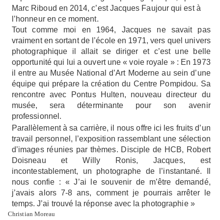
M
ar
c
R
i
bou
d
e
n
2014
,
c’es
t
Ja
cque
s
Fau
j
ou
r
qu
i
es
t à
l’
honn
e
u
r
e
n
c
e
mom
e
n
t.
Tou
t
c
omm
e
mo
i
e
n
1964
,
Jac
qu
e
s
n
e
sa
v
ai
t
p
a
s
v
rai
m
e
n
t
e
n
s
o
rta
n
t
d
e
l’éc
o
l
e
e
n
1971
,
v
er
s
qu
e
l
un
i
v
er
s
pho
t
og
ra
ph
i
qu
e
il
allai
t
s
e
d
iri
g
e
r
e
t
c’es
t
un
e
b
ell
e
oppo
rt
un
it
é
qu
i
l
u
i a
ouv
er
t
un
e «
vo
i
e
r
oy
al
e » :
E
n
197
3
i
l
e
n
tr
e
a
u
M
u
sé
e
N
ati
on
a
l
d
’
A
r
t
M
odern
e
a
u
sei
n
d
’
un
e
é
qu
i
p
e
qu
i
p
ré
p
ar
e
l
a
créati
o
n
d
u
C
e
n
tr
e
Pomp
i
dou
.
S
a
re
n
c
on
tr
e
a
v
e
c
Pon
t
u
s
Hu
lte
n
,
nouv
ea
u
d
irecte
u
r
d
u
mu
sé
e
,
ser
a
dé
t
e
r
m
i
nan
t
e
pou
r
s
o
n
aven
i
r
p
r
o
fessi
onn
el
.
P
arallèle
m
e
n
t à
s
a
carrière
,
i
l
nou
s
o
ffr
e
ic
i
le
s
fr
u
it
s
d
’
u
n
tra
v
ai
l
p
ers
onn
el
,
l’e
xpo
siti
o
n
rasse
mb
la
n
t
un
e
sélecti
o
n
d
’i
m
a
g
e
s
ré
un
ie
s
p
a
r
t
h
è
m
es
.
D
isci
p
l
e
d
e
HCB
,
Rob
er
t
Do
is
n
ea
u
e
t
W
ill
y
Ron
is
,
Jac
qu
e
s
,
es
t
i
n
c
on
testa
b
le
m
e
n
t
,
u
n
pho
t
og
ra
ph
e
de
l’i
n
sta
n
ta
n
é
.
I
l
nou
s
c
on
fi
e : «
J’
a
i
l
e
s
ouven
i
r
d
e
m
’
ê
tr
e
demandé
,
j’
ava
i
s
al
o
r
s
7
-
8
a
n
s
,
c
omm
e
n
t
j
e
pou
rrai
s
arrête
r
l
e
te
mp
s
.
J’ai
tr
ouv
é
l
a
ré
pon
s
e
a
v
e
c
l
a
pho
t
og
ra
ph
i
e »
Ch
ristia
n Moreau