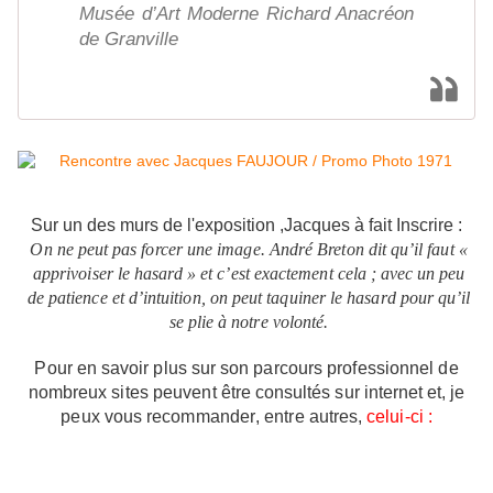
Musée d’Art Moderne Richard Anacréon
de Granville
Sur un des murs de l'exposition ,Jacques à fait Inscrire :
O
n
n
e
p
e
u
t
pa
s
f
o
rce
r
un
e
i
mag
e
.
And
r
é
B
ret
o
n
d
i
t
qu
’i
l
f
au
t «
app
riv
o
ise
r
l
e
ha
s
a
r
d »
e
t
c’es
t
ex
a
cte
m
e
n
t
cel
a ;
a
ve
c
u
n
p
e
u
d
e
pa
tie
n
c
e
e
t
d
’i
n
t
u
iti
on
,
o
n
p
e
u
t
t
aqu
i
n
e
r
l
e
ha
s
a
r
d
pou
r
qu
’i
l
s
e
p
li
e à
no
tr
e
v
o
l
on
t
é
.
Pou
r
e
n
sa
vo
i
r
p
l
u
s
s
u
r
s
o
n
pa
r
cou
r
s
p
r
o
f
e
ssi
onne
l
d
e
nomb
r
eu
x
sit
e
s
peuven
t
ê
t
r
e
c
on
s
u
lté
s
s
u
r
i
n
ter
n
e
t
e
t,
j
e
p
e
u
x
vou
s
rec
omm
a
nd
er
,
e
n
tr
e
a
u
tr
e
s
,
cel
u
i-c
i :