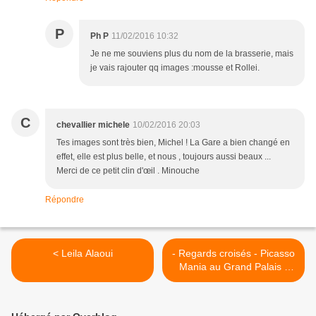
P
Ph P
11/02/2016 10:32
Je ne me souviens plus du nom de la brasserie, mais
je vais rajouter qq images :mousse et Rollei.
C
chevallier michele
10/02/2016 20:03
Tes images sont très bien, Michel ! La Gare a bien changé en
effet, elle est plus belle, et nous , toujours aussi beaux ...
Merci de ce petit clin d'œil . Minouche
Répondre
< Leila Alaoui
- Regards croisés - Picasso
Mania au Grand Palais -
Jacques Masse et Philippe
Pons >