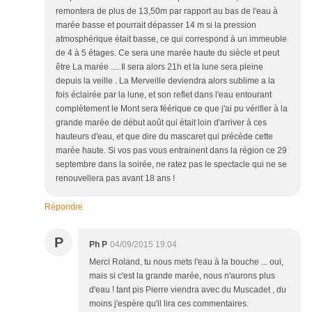
remontera de plus de 13,50m par rapport au bas de l'eau à
marée basse et pourrait dépasser 14 m si la pression
atmosphérique était basse, ce qui correspond à un immeuble
de 4 à 5 étages. Ce sera une marée haute du siècle et peut
être La marée .... Il sera alors 21h et la lune sera pleine
depuis la veille . La Merveille deviendra alors sublime a la
fois éclairée par la lune, et son reflet dans l'eau entourant
complètement le Mont sera féérique ce que j'ai pu vérifier à la
grande marée de début août qui était loin d'arriver à ces
hauteurs d'eau, et que dire du mascaret qui précède cette
marée haute. Si vos pas vous entrainent dans la région ce 29
septembre dans la soirée, ne ratez pas le spectacle qui ne se
renouvellera pas avant 18 ans !
Répondre
P
Ph P
04/09/2015 19:04
Merci Roland, tu nous mets l'eau à la bouche ... oui,
mais si c'est la grande marée, nous n'aurons plus
d'eau ! tant pis Pierre viendra avec du Muscadet , du
moins j'espère qu'il lira ces commentaires.