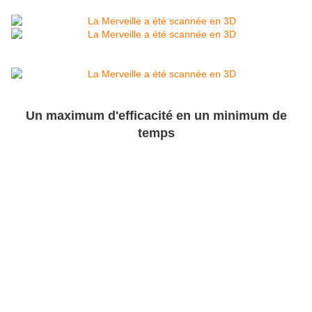
Un maximum d'efficacité en un minimum de
temps
Devant la topographie complexe des lieux, la société a
décidé d’utiliser ses scanners 3D
Faro
, afin d’obtenir un
modèle numérique aussi fidèle que possible à l’original.
Grâce à sa large plage de mesure le même scanner est
capable de relever aussi bien les détails d'un bas-relief du
cloître avec une résolution élevée (quelques millimètres),
que l'architecture externe du site (avec une résolution de
quelques centimètres). Ces scanners permettent
également de numériser les bâtiments dans le noir total ou
en plein soleil en toute sécurité oculaire pour les
observateurs présents. De plus, ces engins permettent de