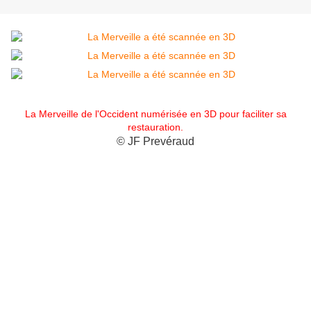
La Merveille de l'Occident numérisée en 3D pour faciliter sa
restauration.
© JF Prevéraud
Depuis 13 siècles, le Mont Saint Michel est un lieu de
dévotion qui a été aménagé et remanié de nombreuses
fois au fil du temps. Il s’en suit une architecture complexe,
qui essaye de tirer au mieux parti de chaque parcelle du
rocher originel. Un patrimoine qu’il s’agit de préserver, en
faisant les réparations et les restaurations nécessaires.
Mais pour cela, il faut disposer de plans exacts. Or les
derniers relevés de géomètres dataient de 1872. Aussi, le
Centre des Monuments Nationaux vient-il de faire
procéder à une campagne de mesure 3D pour avoir une
idée exacte des travaux à entreprendre.