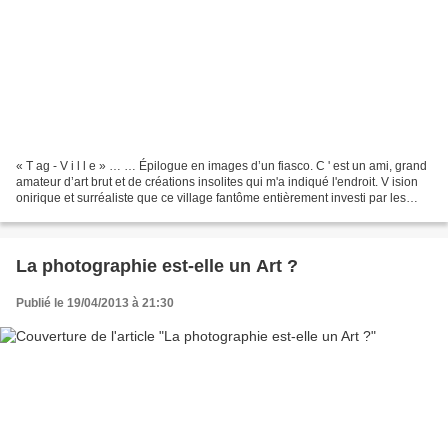
« T ag - V i l l e » … … Épilogue en images d’un fiasco. C ' est un ami, grand
amateur d’art brut et de créations insolites qui m'a indiqué l'endroit. V ision
onirique et surréaliste que ce village fantôme entièrement investi par les
tagueurs qui ont...
La photographie est-elle un Art ?
Publié le 19/04/2013 à 21:30