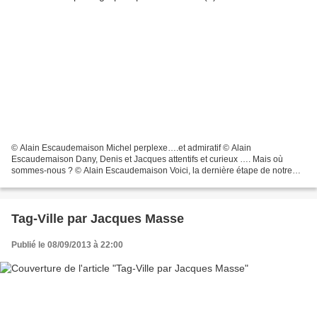
© Alain Escaudemaison Michel perplexe….et admiratif © Alain
Escaudemaison Dany, Denis et Jacques attentifs et curieux …. Mais où
sommes-nous ? © Alain Escaudemaison Voici, la dernière étape de notre
voyage-jubilé, l’espace Arthur Batut à Labruguière (Tarn),...
Tag-Ville par Jacques Masse
Publié le 08/09/2013 à 22:00