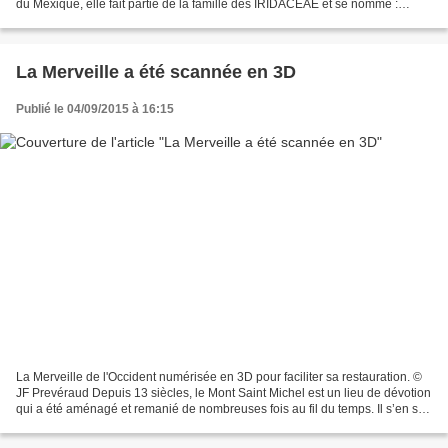
du Mexique, elle fait partie de la famille des IRIDACEAE et se nomme :
TIGRIDIA PAVONIA ALBA : La...
La Merveille a été scannée en 3D
Publié le 04/09/2015 à 16:15
La Merveille de l'Occident numérisée en 3D pour faciliter sa restauration. ©
JF Prevéraud Depuis 13 siècles, le Mont Saint Michel est un lieu de dévotion
qui a été aménagé et remanié de nombreuses fois au fil du temps. Il s’en suit
une architecture complexe,...