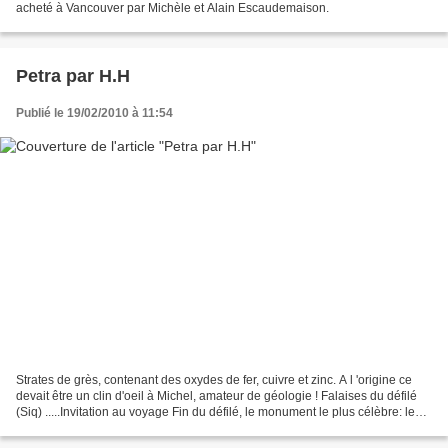
acheté à Vancouver par Michèle et Alain Escaudemaison.
Petra par H.H
Publié le 19/02/2010 à 11:54
Strates de grès, contenant des oxydes de fer, cuivre et zinc. A l 'origine ce
devait être un clin d'oeil à Michel, amateur de géologie ! Falaises du défilé
(Siq) .....Invitation au voyage Fin du défilé, le monument le plus célèbre: le
KHAZNEH (le Trèsor)...