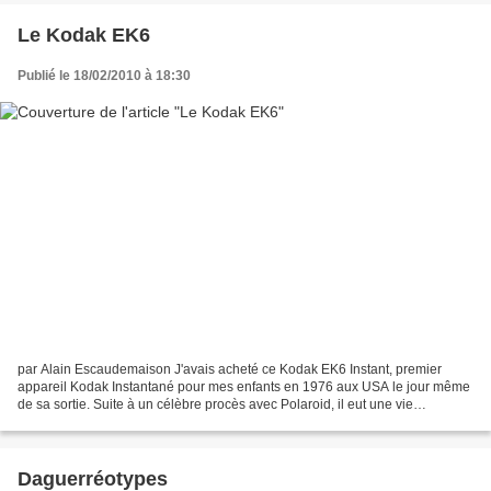
Le Kodak EK6
Publié le 18/02/2010 à 18:30
par Alain Escaudemaison J'avais acheté ce Kodak EK6 Instant, premier
appareil Kodak Instantané pour mes enfants en 1976 aux USA le jour même
de sa sortie. Suite à un célèbre procès avec Polaroid, il eut une vie
ephémère, puisque retiré du commerce en...
Daguerréotypes