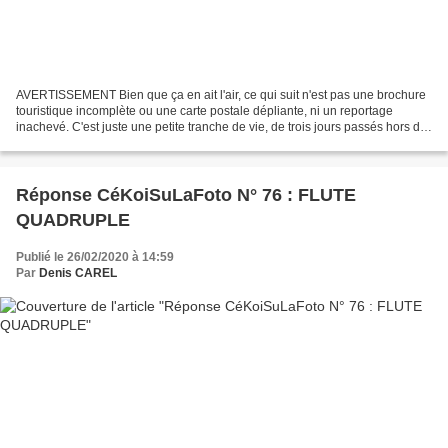
AVERTISSEMENT Bien que ça en ait l'air, ce qui suit n'est pas une brochure
touristique incomplète ou une carte postale dépliante, ni un reportage
inachevé. C'est juste une petite tranche de vie, de trois jours passés hors du
nid, d'un aller-retour vite...
Réponse CéKoiSuLaFoto N° 76 : FLUTE
QUADRUPLE
Publié le 26/02/2020 à 14:59
Par
Denis CAREL