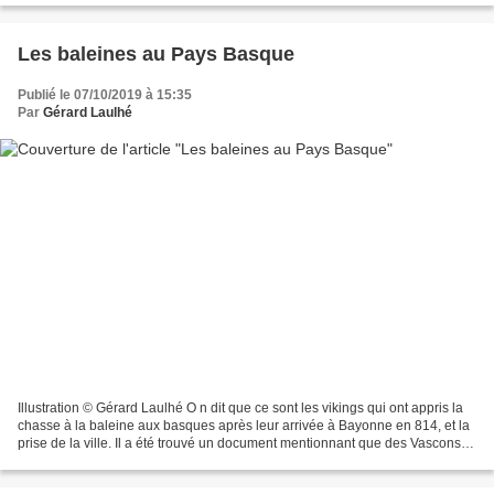
Les baleines au Pays Basque
Publié le 07/10/2019 à 15:35
Par
Gérard Laulhé
Illustration © Gérard Laulhé O n dit que ce sont les vikings qui ont appris la
chasse à la baleine aux basques après leur arrivée à Bayonne en 814, et la
prise de la ville. Il a été trouvé un document mentionnant que des Vascons
ont suivi la côte vers...