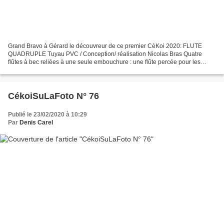
Grand Bravo à Gérard le découvreur de ce premier CéKoi 2020: FLUTE
QUADRUPLE Tuyau PVC / Conception/ réalisation Nicolas Bras Quatre
flûtes à bec reliées à une seule embouchure : une flûte percée pour les
mélodies, un bourdon à l’unisson, ou à la quarte...
CékoiSuLaFoto N° 76
Publié le 23/02/2020 à 10:29
Par
Denis Carel