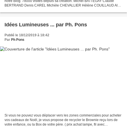
notre Blog. 78000 visites depuis sa création. Michel BATTEGAY Claude
BERTRAND Denis CAREL Michèle CHEVALLIER Hélène COUILLAUD Alain
ESCAUDEMAISON Gérard LAULHE Jacques MASSE Rosine...
Idées Lumineuses ... par Ph. Pons
Publié le 18/12/2019 à 18:42
Par
Ph Pons
Si vous ne pouvez vous déplacer vers les zones commerciales pour acheter
vos cadeaux de Noël, je vous propose de recycler le Brownie reçu lors de
votre enfance, ou la Box de votre père. ( prix achat lampe, fil avec