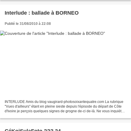
Interlude : ballade à BORNEO
Publié le 31/08/2010 à 22:08
INTERLUDE Amis du blog vaugirard-photosoixantequatre.com La rubrique
"Vues d'ailleurs" étant en pleine sieste depuis l'épisode du départ de Côte
d'Ivoire je perçois quelques signes de grogne de-ci de-là. Ne vous inquiétez
pas, la suite est prête, je n'ai...