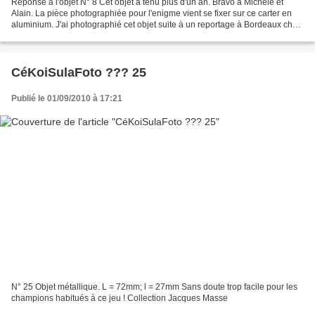
Réponse à l'objet N° 8 Cet objet a tenu plus d'un an. Bravo à Michèle et
Alain. La pièce photographiée pour l'enigme vient se fixer sur ce carter en
aluminium. J'ai photographié cet objet suite à un reportage à Bordeaux chez
Ford. Mon client n'a jamais...
CéKoiSulaFoto ??? 25
Publié le 01/09/2010 à 17:21
N° 25 Objet métallique. L = 72mm; l = 27mm Sans doute trop facile pour les
champions habitués à ce jeu ! Collection Jacques Masse