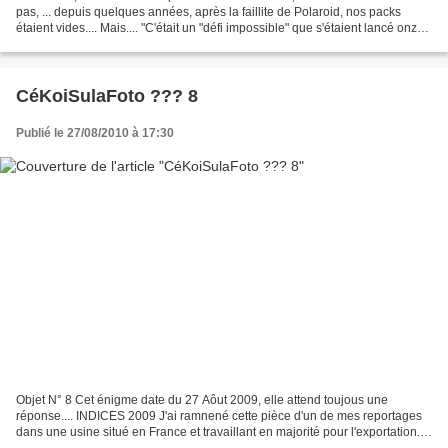
pas, ... depuis quelques années, après la faillite de Polaroid, nos packs
étaient vides.... Mais.... "C'était un "défi impossible" que s'étaient lancé onze
salariés de l'ancienne...
CéKoiSulaFoto ??? 8
Publié le 27/08/2010 à 17:30
Objet N° 8 Cet énigme date du 27 Aôut 2009, elle attend toujous une
réponse.... INDICES 2009 J'ai ramnené cette pièce d'un de mes reportages
dans une usine situé en France et travaillant en majorité pour l'exportation.