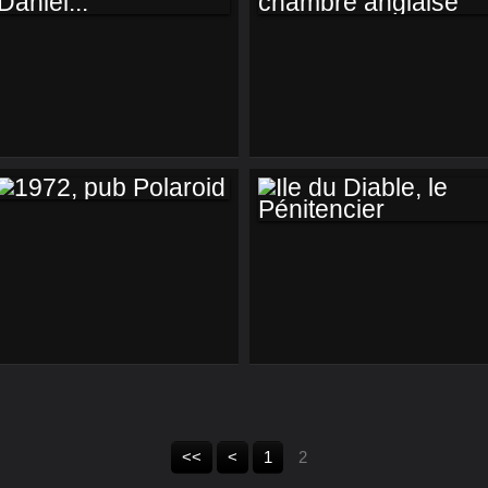
ET ROLAND
GÉRARD ET SA
RETROUVE
CHAMBRE
DANIEL...
ANGLAISE
1972, PUB
ILE DU DIABLE, LE
POLAROID
PÉNITENCIER
<<
<
1
2