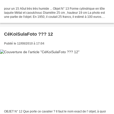
pour un 15 Aôut très très humide ... Objet N° 13 Forme cylindrique en tôle
laquée Métal et caoutchouc Diamètre 25 cm , hauteur 19 cm La photo est
une partie de l'objet. En 1950, il coutait 25 francs, il estimé à 100 euros.
collection Dany Pons
CéKoiSulaFoto ??? 12
Publié le 12/08/2010 à 17:04
OBJET N° 12 Que porte ce cavalier ? Il faut le nom exact de l' objet, à quoi