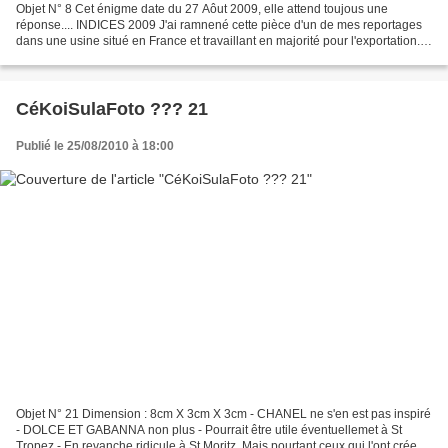
Objet N° 8 Cet énigme date du 27 Aôut 2009, elle attend toujous une
réponse.... INDICES 2009 J'ai ramnené cette pièce d'un de mes reportages
dans une usine situé en France et travaillant en majorité pour l'exportation.
Pièce de haute technicité. Certains...
CéKoiSulaFoto ??? 21
Publié le 25/08/2010 à 18:00
Objet N° 21 Dimension : 8cm X 3cm X 3cm - CHANEL ne s'en est pas inspiré
- DOLCE ET GABANNA non plus - Pourrait être utile éventuellemet à St
Tropez - En revanche ridicule à St Moritz. Mais pourtant ceux qui l'ont crée à