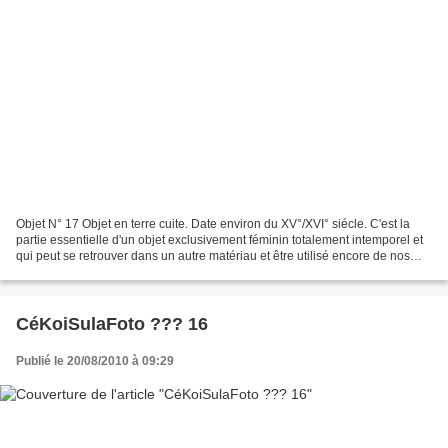
Objet N° 17 Objet en terre cuite. Date environ du XV°/XVI° siécle. C'est la
partie essentielle d'un objet exclusivement féminin totalement intemporel et
qui peut se retrouver dans un autre matériau et être utilisé encore de nos
jours dans l'élabaration...
CéKoiSulaFoto ??? 16
Publié le 20/08/2010 à 09:29