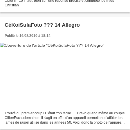
Objet N° 15 Il faut, bien sur, une réponse précise et complète ! Amitiés
Christian
CéKoiSulaFoto ??? 14 Allegro
Publié le 16/08/2010 à 18:14
Trouvé du premier coup ! C'était trop facile . . . Bravo quand même au couple
Ollier/Escaudemaison. Il s'agit en effet d'un appareil permettant d'affûter les
lames de rasoir utilisé dans les années 50. Voici donc la photo de l'appareil
avec la lame en...