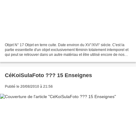
Objet N° 17 Objet en terre cuite. Date environ du XV°/XVI° siécle. C'est la
partie essentielle d'un objet exclusivement féminin totalement intemporel et
qui peut se retrouver dans un autre matériau et être utilisé encore de nos
jours dans l'élabaration...
CéKoiSulaFoto ??? 15 Enseignes
Publié le 20/08/2010 à 21:56