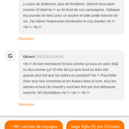
y a plus de distances, plus de frontières. Gérard nous parle
comme s'il était<br /> au fin fond de nos campagnes. J'attaque
ma journée et merci pour ce sourire et cette petite tranche de
vie. J'ai même l'impression d'entendre le coq chanter.<br />
<br /> <br />
Répondre
G
Gérard
25/01/2010 06:44
<br /> Ah ben merdalors! Et des comme ça vous en avez déjà
vu des comme ça? Et elle fait ça sans bruit ou bien elle
gueule plus fort que les autres en pondant?<br /> Pauv'bête.
Avec tous leur zormones et les fusées dans la lune, et pi les
atomes et tout c'te chienlit y vont ben finir par tout détraquer,
mairche. Ah! Nondidjiou.<br /> <br /> <br />
Répondre
< HH, carnets de voyages
Saga Agfa (9) par Christian