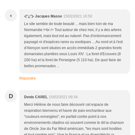
‹
‹(°¿°)› Jacques Masse
15/02/2021 16:50
Le site semble de toute beauté ... mais bien loin de ma
Normandie !<br /> Tout autour de chez moi, il y a des arbres
également, mais tout est au naturel. Pas d'ordonnancement
paysagé ni d'espèces rares ou exotiques ....Au nord et à l'est
d'Alençon sont situées en accès immédiats 2 grandes forets
domaniales plantées sous Louis XIV : La foret d'Ecouves (8
200 ha) et la foret de Perseigne (5 110 ha). De quoi faire de
belles promenades ...
Répondre
D
Denis CAREL
15/02/2021 09:34
Merci Hélène de nous faire découvrir cet espace de
respiration bienvenu et havre de paix enchanteur aux
"couleurs enneigées", en parfait contre point à nos
environnements citadins où souvent comme le dit la chanson
de Oncle Joe du Far West américain, "les murs sont hostiles
et tout semble gris". Vive le France et sa diversité!<br /> .