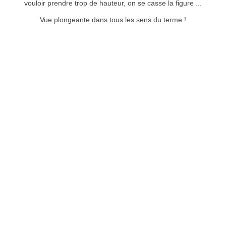
vouloir prendre trop de hauteur, on se casse la figure ...
Vue plongeante dans tous les sens du terme !
Tatihou
Musée de Tatihou
Musée de Tatihou
Église de Barfleur
Le nez de Jobourg comme j'aurais aimé que vous le voyiez