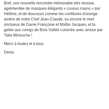
Bref, une nouvelle rencontre mémorable très réussie,
agrémentée de masques élégants « cousus mains » par
Hélène, et de douceurs comme les confitures d'orange
amère de notre Chef Jean-Claude, ou encore le miel
onctueux de Dame Françoise et Maître Jacques, et la
gelée aux coings de Bois Vallée cuisinée avec amour par
Tatie Minouche !
Merci à toutes et à tous
Denis
L'Atlantique dans la Manche
Barfleur - Gatteville, le phare
Les bagnards de Tatihou