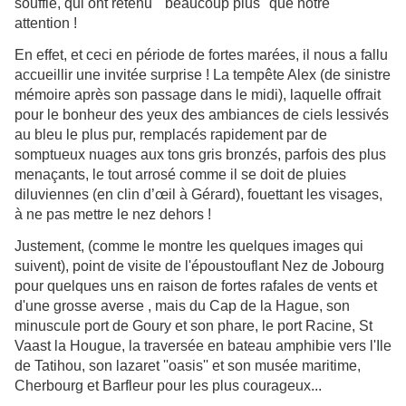
souffle, qui ont retenu '' beaucoup plus'' que notre
attention !
En effet, et ceci en période de fortes marées, il nous a fallu
accueillir une invitée surprise ! La tempête Alex (de sinistre
mémoire après son passage dans le midi), laquelle offrait
pour le bonheur des yeux des ambiances de ciels lessivés
au bleu le plus pur, remplacés rapidement par de
somptueux nuages aux tons gris bronzés, parfois des plus
menaçants, le tout arrosé comme il se doit de pluies
diluviennes (en clin d’œil à Gérard), fouettant les visages,
à ne pas mettre le nez dehors !
Justement, (comme le montre les quelques images qui
suivent), point de visite de l'époustouflant Nez de Jobourg
pour quelques uns en raison de fortes rafales de vents et
d'une grosse averse , mais du Cap de la Hague, son
minuscule port de Goury et son phare, le port Racine, St
Vaast la Hougue, la traversée en bateau amphibie vers l'Ile
de Tatihou, son lazaret ''oasis'' et son musée maritime,
Cherbourg et Barfleur pour les plus courageux...