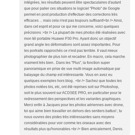
intégrées, les résultats peuvent être spectaculaires d'autant
que pour palier ces situations le logiciel "Photo" de Google
permet en post production d'effectuer des corrections très
efficaces ... mais cela n'est pas toujours suffisant!<br /> Ainsi,
dans cet esprit et pour ce qui me concerne, voici quelques
précisions :<br /> La plupart de mes photos été réalisées avec
mon tél portable Huawei P30 Pro. Ayant donc un objectif
grand angle les déformations sont assez importantes. Pour
les portraits rapprochés ce n'est pas terrible. Il vaut mieux
photographier de plus loin et recadrer. En macro, cela marche
vraiment très bien.. Dans les "Plus", la fonction super
panoramique en prise de vue multi-image automatique par
balayage du champ est intéressante. Vous en avez eu
quelques exemples hors blog.. <br /> Sachez que toutes les
photos notées bis, etc, ont été reprises soit sur Photoshop,
soit le plus souvent sur ACDSEE PRO, en particulier pour le
redressement des perspectives et les variantes graphiques.
Merci enfin à Jacques pour tes photos aériennes avec drone,
toi qui aime bien travailler en dehors des sentiers battus! ; tu
nous ouvres des pistes très intéressantes sans moyens
considérables pour voir comme les oiseaux avec des
résultats plus qu'honorables.<br /> Bien amicalement, Denis.