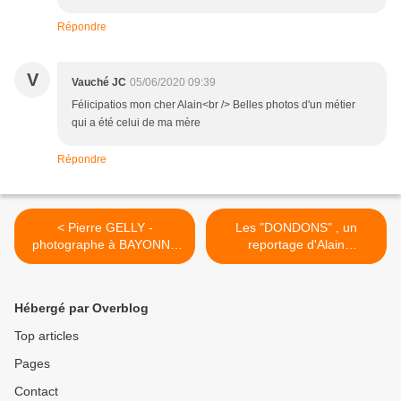
Répondre
V
Vauché JC
05/06/2020 09:39
Félicipatios mon cher Alain<br /> Belles photos d'un métier
qui a été celui de ma mère
Répondre
< Pierre GELLY -
Les "DONDONS" , un
photographe à BAYONNE
reportage d'Alain
par Gérard Laulhé (2)
Escaudemaison >
Hébergé par Overblog
Top articles
Pages
Contact