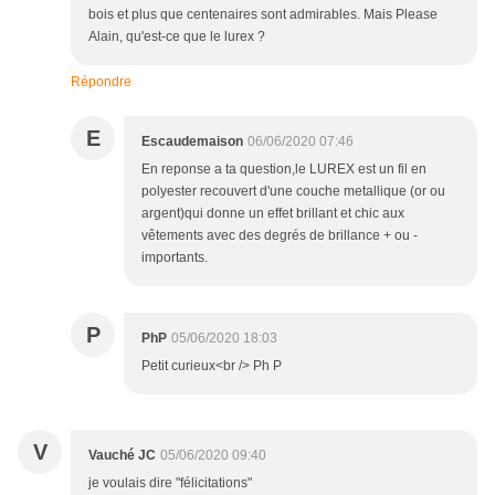
bois et plus que centenaires sont admirables. Mais Please
Alain, qu'est-ce que le lurex ?
Répondre
E
Escaudemaison
06/06/2020 07:46
En reponse a ta question,le LUREX est un fil en
polyester recouvert d'une couche metallique (or ou
argent)qui donne un effet brillant et chic aux
vêtements avec des degrés de brillance + ou -
importants.
P
PhP
05/06/2020 18:03
Petit curieux<br /> Ph P
V
Vauché JC
05/06/2020 09:40
je voulais dire "félicitations"