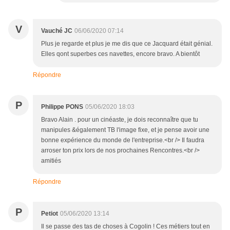
V
Vauché JC
06/06/2020 07:14
Plus je regarde et plus je me dis que ce Jacquard était génial.
Elles qont superbes ces navettes, encore bravo. A bientôt
Répondre
P
Philippe PONS
05/06/2020 18:03
Bravo Alain . pour un cinéaste, je dois reconnaître que tu
manipules &également TB l'image fixe, et je pense avoir une
bonne expérience du monde de l'entreprise.<br /> Il faudra
arroser ton prix lors de nos prochaines Rencontres.<br />
amitiés
Répondre
P
Petiot
05/06/2020 13:14
Il se passe des tas de choses à Cogolin ! Ces métiers tout en