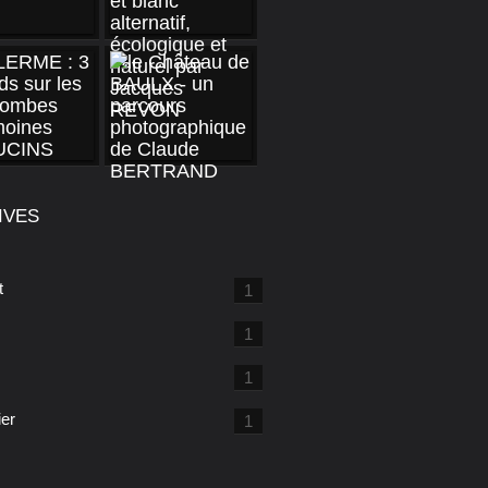
IVES
t
1
1
1
ier
1