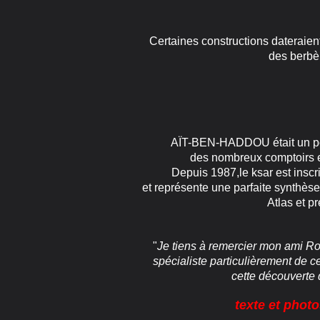
Certaines constructions dateraient
des berbè
AÏT-BEN-HADDOU était un point 
des nombreux comptoirs e
Depuis 1987,le ksar est inscrit 
et représente une parfaite synthèse
Atlas et p
"
Je tiens à remercier mon ami R
spécialiste particulièrement de cet
cette découverte 
texte et phot