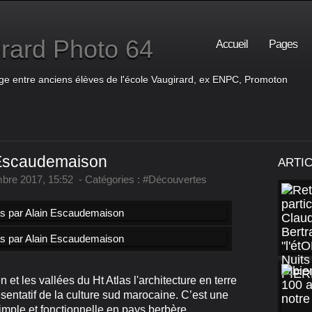
rard Photo 64
Accueil
Pages
ge entre anciens élèves de l'école Vaugirard, ex ENPC, Promoton
n Escaudemaison
ARTI
bre 2017, 15:52
-
Catégories :
#Découvertes
et les vallées du Ht Atlas l'architecture en terre
présentatif de la culture sud marocaine. C’est une
simple et fonctionnelle en pays berbère.