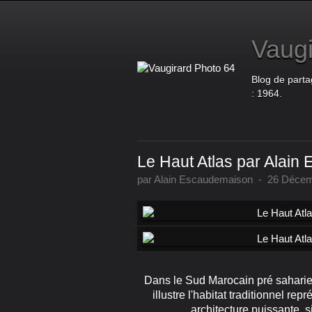
Vaugi
Blog de parta
: 1964.
Le Haut Atlas par Alai
par Alain Escaudemaison
-
26 Décem
Dans le Sud Marocain pré saharien 
illustre l'habitat traditionnel re
architecture puissante, 