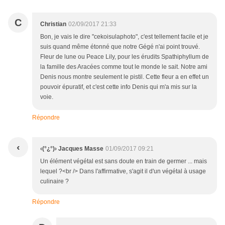
C
Christian
02/09/2017 21:33
Bon, je vais le dire "cekoisulaphoto", c'est tellement facile et je
suis quand même étonné que notre Gégé n'ai point trouvé.
Fleur de lune ou Peace Lily, pour les érudits Spathiphyllum de
la famille des Aracées comme tout le monde le sait. Notre ami
Denis nous montre seulement le pistil. Cette fleur a en effet un
pouvoir épuratif, et c'est cette info Denis qui m'a mis sur la
voie.
Répondre
‹
‹(°¿°)› Jacques Masse
01/09/2017 09:21
Un élément végétal est sans doute en train de germer ... mais
lequel ?<br /> Dans l'affirmative, s'agit il d'un végétal à usage
culinaire ?
Répondre