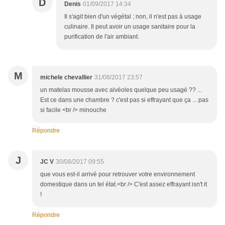
D
Denis
01/09/2017 14:34
Il s'agit bien d'un végétal ; non, il n'est pas à usage
culinaire. Il peut avoir un usage sanitaire pour la
purification de l'air ambiant.
M
michele chevallier
31/08/2017 23:57
un matelas mousse avec alvéoles quelque peu usagé ?? ...
Est ce dans une chambre ? c'est pas si effrayant que ça ... pas
si facile <br /> minouche
Répondre
J
JC V
30/08/2017 09:55
que vous est-il arrivé pour retrouver votre environnement
domestique dans un tel état.<br /> C'est assez effrayant isn't it
!
Répondre