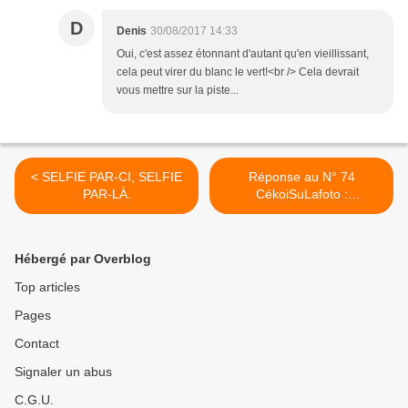
D
Denis
30/08/2017 14:33
Oui, c'est assez étonnant d'autant qu'en vieillissant,
cela peut virer du blanc le vert!<br /> Cela devrait
vous mettre sur la piste...
< SELFIE PAR-CI, SELFIE
Réponse au N° 74
PAR-LÀ.
CékoiSuLafoto :
Spathiphyllum Wallisii >
Hébergé par Overblog
Top articles
Pages
Contact
Signaler un abus
C.G.U.