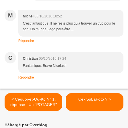
M
Michel
05/10/2016 18:52
C'est fantastique. Il ne reste plus qu'à trouver un truc pour le
son. Un mur de Lego peut-être....
Répondre
C
Christian
05/10/2016 17:24
Fantastique. Bravo Nicolas !
Répondre
< Céquoi-et-Où-Kc N° 1,
CekiSuLaFoto ? >
réponse : Un "POTAGER"
Hébergé par Overblog